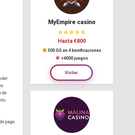
MyEmpire casino
Hasta €800
300 GG en 4 bonificaciones
+4000 juegos
Visitar
poder
es
a de
ito.
 de pago