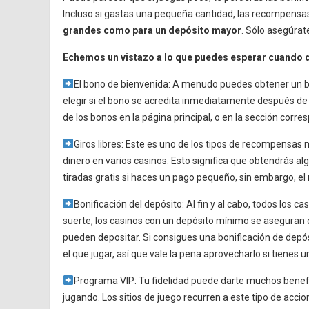
Incluso si gastas una pequeña cantidad, las recompensa
grandes como para un depósito mayor
. Sólo asegúrat
Echemos un vistazo a lo que puedes esperar cuando d
El bono de bienvenida: A menudo puedes obtener un bo
elegir si el bono se acredita inmediatamente después de
de los bonos en la página principal, o en la sección corre
Giros libres: Este es uno de los tipos de recompensas
dinero en varios casinos. Esto significa que obtendrás a
tiradas gratis si haces un pago pequeño, sin embargo, e
Bonificación del depósito: Al fin y al cabo, todos los
suerte, los casinos con un depósito mínimo se aseguran 
pueden depositar. Si consigues una bonificación de depósi
el que jugar, así que vale la pena aprovecharlo si tienes
Programa VIP: Tu fidelidad puede darte muchos benefic
jugando. Los sitios de juego recurren a este tipo de acci