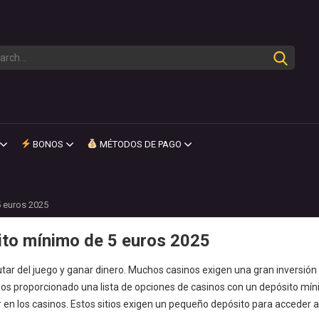
BONOS
MÉTODOS DE PAGO
 euros 2025
ito mínimo de 5 euros 2025
tar del juego y ganar dinero. Muchos casinos exigen una gran inversión
s proporcionado una lista de opciones de casinos con un depósito mín
en los casinos. Estos sitios exigen un pequeño depósito para acceder a