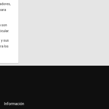
gadores,
para
n son
cular.
 y sus
ra los
Información