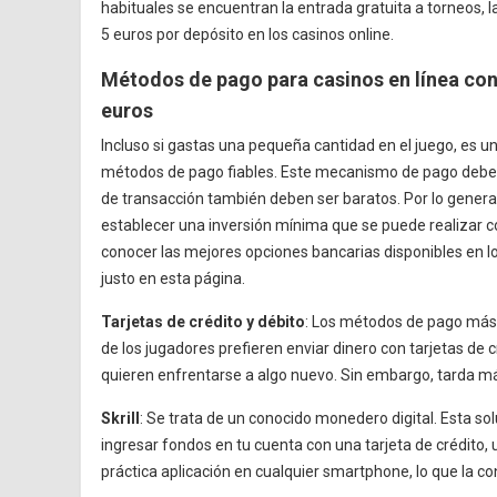
habituales se encuentran la entrada gratuita a torneos, la
5 euros por depósito en los casinos online.
Métodos de pago para casinos en línea con
euros
Incluso si gastas una pequeña cantidad en el juego, es 
métodos de pago fiables. Este mecanismo de pago debe s
de transacción también deben ser baratos. Por lo general
establecer una inversión mínima que se puede realizar 
conocer las mejores opciones bancarias disponibles en lo
justo en esta página.
Tarjetas de crédito y débito
: Los métodos de pago más c
de los jugadores prefieren enviar dinero con tarjetas de 
quieren enfrentarse a algo nuevo. Sin embargo, tarda má
Skrill
: Se trata de un conocido monedero digital. Esta so
ingresar fondos en tu cuenta con una tarjeta de crédito
práctica aplicación en cualquier smartphone, lo que la co