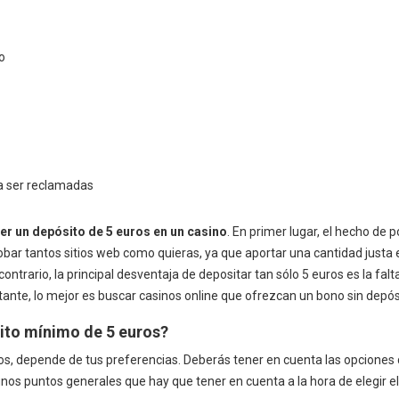
o
ra ser reclamadas
er un depósito de 5 euros en un casino
. En primer lugar, el hecho de 
bar tantos sitios web como quieras, ya que aportar una cantidad justa 
ntrario, la principal desventaja de depositar tan sólo 5 euros es la falt
ante, lo mejor es buscar casinos online que ofrezcan un bono sin depós
ito mínimo de 5 euros?
ros, depende de tus preferencias. Deberás tener en cuenta las opciones
unos puntos generales que hay que tener en cuenta a la hora de elegir el