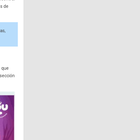
os de
as,
s que
sección