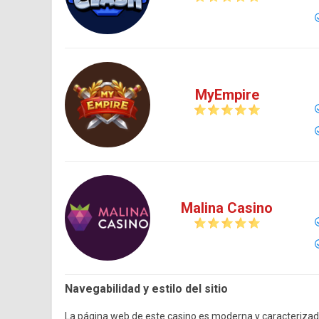
MyEmpire
Malina Casino
Navegabilidad y estilo del sitio
La página web de este casino es moderna y caracterizada