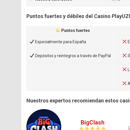
Puntos fuertes y débiles del Casino PlayUZ
Puntos fuertes
Especialmente para España
E
Depósitos y reintegros a través de PayPal
S
L
A
Nuestros expertos recomiendan estos casi
BigClash