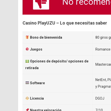
No recomen
Casino PlayUZU – Lo que necesitas saber
Bono de bienvenida
80 giros g
Juegos
Romance i
Opciones de depósito/ opciones de
Mastercar
retirada
NetEnt, P
Software
y Pragmat
Licencia
DGOJ
Nuestra valoración
7/10