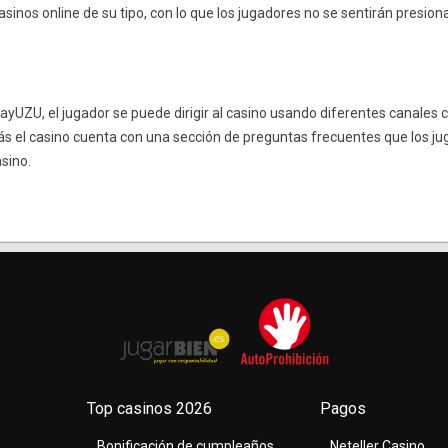
asinos online de su tipo, con lo que los jugadores no se sentirán presion
 PlayUZU, el jugador se puede dirigir al casino usando diferentes canales
emás el casino cuenta con una sección de preguntas frecuentes que los j
sino.
Top casinos 2026
Pagos
Bonificación de cumpleaños
Neteller Casino