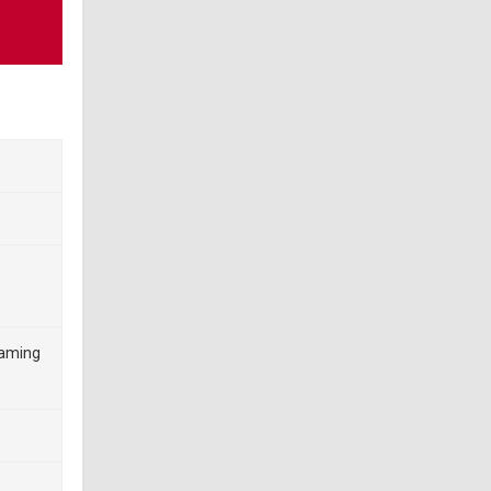
Gaming