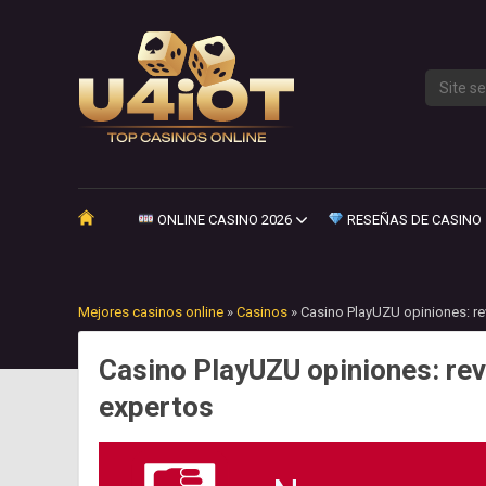
ONLINE CASINO 2026
RESEÑAS DE CASINO
Mejores casinos online
»
Casinos
»
Casino PlayUZU opiniones: re
Casino PlayUZU opiniones: rev
expertos