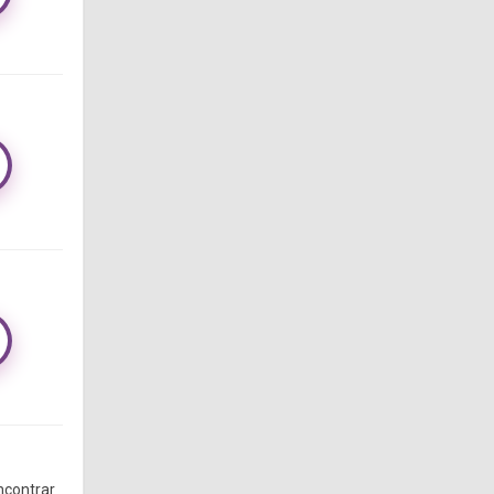
ncontrar