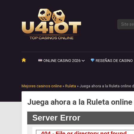
ONLINE CASINO 2026
RESEÑAS DE CASINO
Mejores casinos online
»
Ruleta
»
Juega ahora a la Ruleta online d
Juega ahora a la Ruleta online 