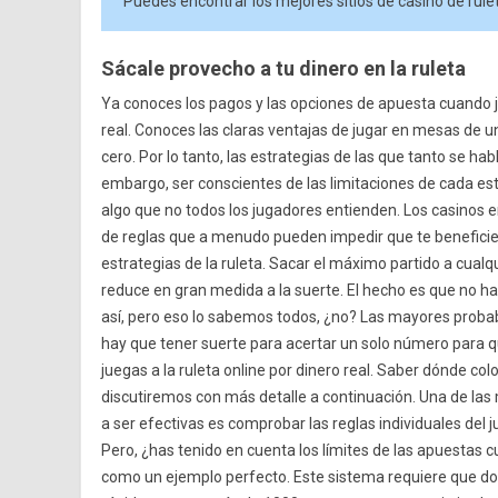
Puedes encontrar los mejores sitios de casino de rulet
Sácale provecho a tu dinero en la ruleta
Ya conoces los pagos y las opciones de apuesta cuando ju
real. Conoces las claras ventajas de jugar en mesas de un
cero. Por lo tanto, las estrategias de las que tanto se ha
embargo, ser conscientes de las limitaciones de cada estra
algo que no todos los jugadores entienden. Los casinos e
de reglas que a menudo pueden impedir que te beneficies 
estrategias de la ruleta. Sacar el máximo partido a cualqu
reduce en gran medida a la suerte. El hecho es que no 
así, pero eso lo sabemos todos, ¿no? Las mayores probabi
hay que tener suerte para acertar un solo número para q
juegas a la ruleta online por dinero real. Saber dónde c
discutiremos con más detalle a continuación. Una de la
a ser efectivas es comprobar las reglas individuales del j
Pero, ¿has tenido en cuenta los límites de las apuestas
como un ejemplo perfecto. Este sistema requiere que dob