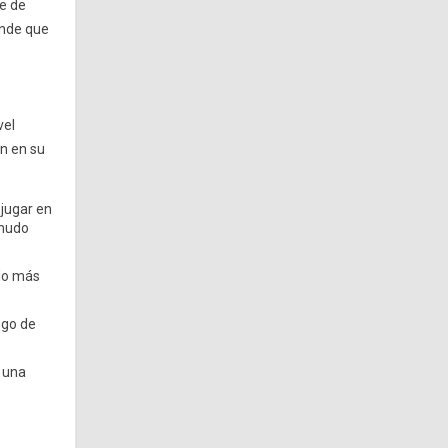
te de
ande que
vel
en en su
jugar en
enudo
 lo más
ego de
 una