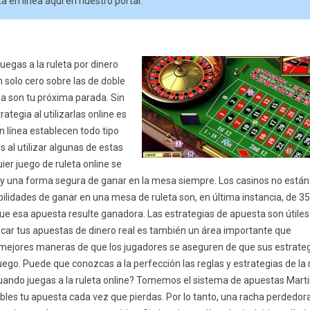
a en línea aquí en nuestro portal.
egas a la ruleta por dinero
 solo cero sobre las de doble
bla son tu próxima parada. Sin
tegia al utilizarlas online es
n línea establecen todo tipo
al utilizar algunas de estas
ier juego de ruleta online se
hay una forma segura de ganar en la mesa siempre. Los casinos no está
lidades de ganar en una mesa de ruleta son, en última instancia, de 35
ue esa apuesta resulte ganadora. Las estrategias de apuesta son útile
olocar tus apuestas de dinero real es también un área importante que
s mejores maneras de que los jugadores se aseguren de que sus estrate
uego. Puede que conozcas a la perfección las reglas y estrategias de la 
 cuando juegas a la ruleta online? Tomemos el sistema de apuestas Mart
les tu apuesta cada vez que pierdas. Por lo tanto, una racha perdedora 